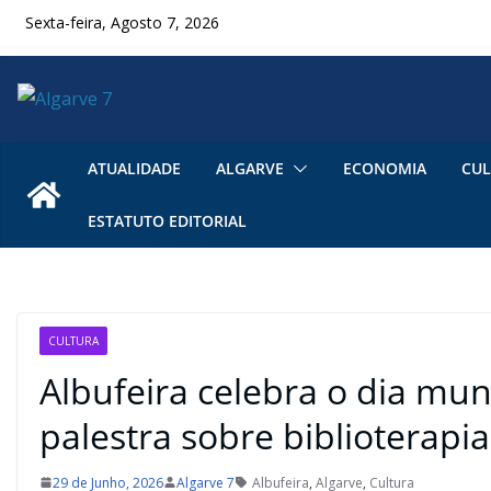
Skip
Sexta-feira, Agosto 7, 2026
to
content
ATUALIDADE
ALGARVE
ECONOMIA
CUL
ESTATUTO EDITORIAL
CULTURA
Albufeira celebra o dia mun
palestra sobre biblioterapia
29 de Junho, 2026
Algarve 7
Albufeira
,
Algarve
,
Cultura