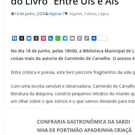
do Livro “Entre Uis e Ais”
16 de Junho, 2026
Algarve 7
Algarve
,
Cultura
,
Lagoa
F
X
B
T
P
L
W
T
E
P
C
S
a
l
h
i
i
h
e
m
r
o
h
c
u
r
n
n
a
l
a
i
p
a
No dia 18 de junho, pelas 18h00, a Biblioteca Municipal de 
e
e
e
t
k
t
e
i
n
y
r
b
s
a
e
e
s
g
l
t
L
e
coisas mais da autoria de Carmindo de Carvalho. O acesso é 
o
k
d
r
d
A
r
i
o
y
s
e
I
p
a
n
k
s
n
p
m
k
Entre crónica e poesia, este livro percorre fragmentos da vida 
t
Com uma escrita sensível e observadora, Carmindo de Carvalho
literatura da diáspora, constrói pequenos retratos do mundo q
um olhar sobre o que somos e o que vamos deixando para trá
CONFRARIA GASTRONÓMICA DA SARDI
NHA DE PORTIMÃO APADRINHA CRIAÇÃ