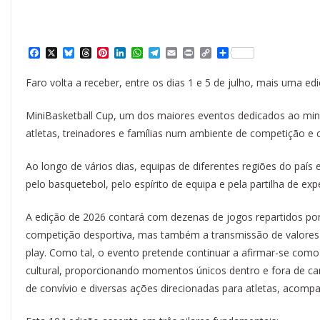
F
X
B
T
P
L
W
T
E
P
C
S
a
l
h
i
i
h
e
m
r
o
h
c
u
r
n
n
a
l
a
i
p
a
Faro volta a receber, entre os dias 1 e 5 de julho, mais uma e
e
e
e
t
k
t
e
i
n
y
r
b
s
a
e
e
s
g
l
t
L
e
o
k
d
r
d
A
r
i
MiniBasketball Cup, um dos maiores eventos dedicados ao mini
o
y
s
e
I
p
a
n
k
s
n
p
m
k
atletas, treinadores e famílias num ambiente de competição e
t
Ao longo de vários dias, equipas de diferentes regiões do país 
pelo basquetebol, pelo espírito de equipa e pela partilha de exp
A edição de 2026 contará com dezenas de jogos repartidos por
competição desportiva, mas também a transmissão de valores c
play. Como tal, o evento pretende continuar a afirmar-se co
cultural, proporcionando momentos únicos dentro e fora de cam
de convívio e diversas ações direcionadas para atletas, acom