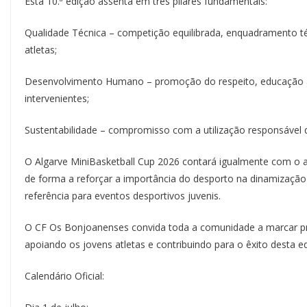
Esta 10.ª edição assenta em três pilares fundamentais:
Qualidade Técnica – competição equilibrada, enquadramento té
atletas;
Desenvolvimento Humano – promoção do respeito, educação atr
intervenientes;
Sustentabilidade – compromisso com a utilização responsável d
O Algarve MiniBasketball Cup 2026 contará igualmente com o apo
de forma a reforçar a importância do desporto na dinamizaçã
referência para eventos desportivos juvenis.
O CF Os Bonjoanenses convida toda a comunidade a marcar pres
apoiando os jovens atletas e contribuindo para o êxito desta 
Calendário Oficial: