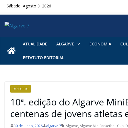
Skip
Sábado, Agosto 8, 2026
to
content
ATUALIDADE
ALGARVE
ECONOMIA
CUL
ESTATUTO EDITORIAL
DESPORTO
10ª. edição do Algarve Mini
centenas de jovens atle
30 de Junho, 2026
Algarve 7
Algarve
,
Algarve MiniBasketball Cup
,
D