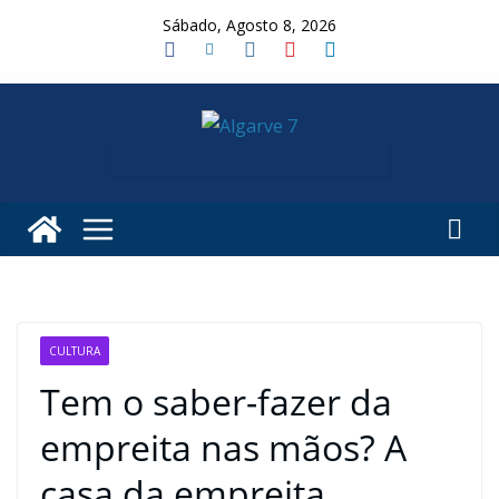
Skip
Sábado, Agosto 8, 2026
to
content
CULTURA
Tem o saber-fazer da
empreita nas mãos? A
casa da empreita