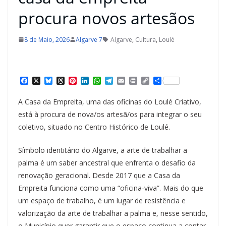
procura novos artesãos
8 de Maio, 2026
Algarve 7
Algarve
,
Cultura
,
Loulé
F
X
B
T
P
L
W
T
E
P
C
S
a
l
h
i
i
h
e
m
r
o
h
c
u
r
n
n
a
l
a
i
p
a
A Casa da Empreita, uma das oficinas do Loulé Criativo,
e
e
e
t
k
t
e
i
n
y
r
b
s
a
e
e
s
g
l
t
L
e
está à procura de nova/os artesã/os para integrar o seu
o
k
d
r
d
A
r
i
coletivo, situado no Centro Histórico de Loulé.
o
y
s
e
I
p
a
n
k
s
n
p
m
k
t
Símbolo identitário do Algarve, a arte de trabalhar a
palma é um saber ancestral que enfrenta o desafio da
renovação geracional. Desde 2017 que a Casa da
Empreita funciona como uma “oficina-viva”. Mais do que
um espaço de trabalho, é um lugar de resistência e
valorização da arte de trabalhar a palma e, nesse sentido,
o Município quer garantir que o espaço continua a contar