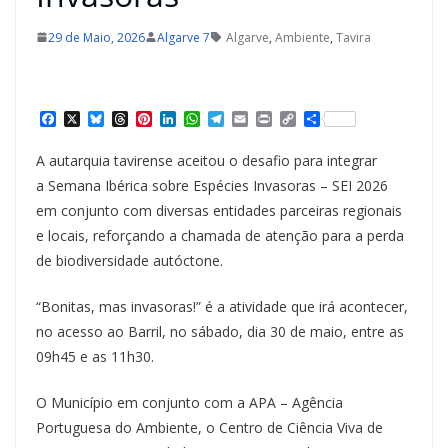
29 de Maio, 2026
Algarve 7
Algarve
,
Ambiente
,
Tavira
F
X
B
T
P
L
W
T
E
P
C
S
a
l
h
i
i
h
e
m
r
o
h
c
u
r
n
n
a
l
a
i
p
a
A autarquia tavirense aceitou o desafio para integrar
e
e
e
t
k
t
e
i
n
y
r
b
s
a
e
e
s
g
l
t
L
e
a Semana Ibérica sobre Espécies Invasoras – SEI 2026
o
k
d
r
d
A
r
i
em conjunto com diversas entidades parceiras regionais
o
y
s
e
I
p
a
n
k
s
n
p
m
k
e locais, reforçando a chamada de atenção para a perda
t
de biodiversidade autóctone.
“Bonitas, mas invasoras!” é a atividade que irá acontecer,
no acesso ao Barril, no sábado, dia 30 de maio, entre as
09h45 e as 11h30.
O Município em conjunto com a APA – Agência
Portuguesa do Ambiente, o Centro de Ciência Viva de