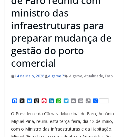
de Faro reuniu com
ministro das
infraestruturas para
preparar mudança de
gestão do porto
comercial
14 de Maio, 2026
Algarve 7
Algarve
,
Atualidade
,
Faro
F
X
B
T
P
L
W
T
E
P
C
S
a
l
h
i
i
h
e
m
r
o
h
c
u
r
n
n
a
l
a
i
p
a
O Presidente da Câmara Municipal de Faro, António
e
e
e
t
k
t
e
i
n
y
r
b
s
a
e
e
s
g
l
t
L
e
Miguel Pina, reuniu esta terça-feira, dia 12 de maio,
o
k
d
r
d
A
r
i
com o Ministro das Infraestruturas e da Habitação,
o
y
s
e
I
p
a
n
k
s
n
p
m
k
Miguel Pinto Luz, e o presidente da Administração