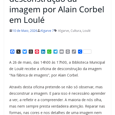
imagem por Alain Corbel
em Loulé
10 de Maio, 2026
Algarve 7
Algarve
,
Cultura
,
Loulé
F
X
B
T
P
L
W
T
E
P
C
S
a
l
h
i
i
h
e
m
r
o
h
c
u
r
n
n
a
l
a
i
p
a
A 26 de maio, das 14h00 às 17h00, a Biblioteca Municipal
e
e
e
t
k
t
e
i
n
y
r
b
s
a
e
e
s
g
l
t
L
e
de Loulé recebe a oficina de desconstrução da imagem
o
k
d
r
d
A
r
i
“Na fábrica de imagens”, por Alain Corbel.
o
y
s
e
I
p
a
n
k
s
n
p
m
k
t
Através desta oficina pretende-se não só observar, mas
desconstruir a imagem. E para isso é necessário aprender
a ver, a refletir e a compreender. A maioria de nós olha,
mas nem sempre presta verdadeira atenção. Reparar nas
formas, nas cores e nos detalhes de uma imagem nem