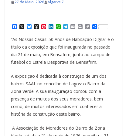
27 de Maio, 2026
Algarve 7
F
X
B
T
P
L
W
T
E
P
C
S
a
l
h
i
i
h
e
m
r
o
h
c
u
r
n
n
a
l
a
i
p
a
“As Nossas Casas: 50 Anos de Habitação Digna” é o
e
e
e
t
k
t
e
i
n
y
r
b
s
a
e
e
s
g
l
t
L
e
título da exposição que foi inaugurada no passado
o
k
d
r
d
A
r
i
dia 21 de maio, em Bensafrim, junto ao campo de
o
y
s
e
I
p
a
n
k
s
n
p
m
k
futebol do Estrela Desportiva de Bensafrim.
t
A exposição é dedicada à construção de um dos
bairros SAAL no concelho de Lagos: o Bairro da
Zona Verde. A sua inauguração contou com a
presença de muitos dos seus moradores, bem
como, de muitos interessados em conhecer a
história da construção deste bairro.
A Associação de Moradores do Bairro da Zona
Verde, criada a 21 de maio de 1976, permitiu a 21