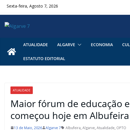
Skip
Sexta-feira, Agosto 7, 2026
to
content
ATUALIDADE
ALGARVE
ECONOMIA
CUL
ESTATUTO EDITORIAL
ATUALIDADE
Maior fórum de educação e 
começou hoje em Albufeira
13 de Maio, 2026
Algarve 7
Albufeira
,
Algarve
,
Atualidade
,
OPTO