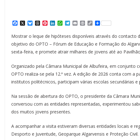
F
X
B
T
P
L
W
T
E
P
C
S
a
l
h
i
i
h
e
m
r
o
h
c
u
r
n
n
a
l
a
i
p
a
Mostrar o leque de hipóteses disponíveis através do contacto d
e
e
e
t
k
t
e
i
n
y
r
b
s
a
e
e
s
g
l
t
L
e
objetivo do OPTO – Fórum de Educação e Formação do Algarve
o
k
d
r
d
A
r
i
sexta-feira, e promete atrair milhares de jovens até ao Pavilhã
o
y
s
e
I
p
a
n
k
s
n
p
m
k
t
Organizado pela Câmara Municipal de Albufeira, em conjunto co
OPTO realiza-se pela 12.ª vez. A edição de 2026 conta com a pa
institutos politécnicos, participam várias escolas secundárias 
Na sessão de abertura do OPTO, o presidente da Câmara Municipa
conversou com as entidades representadas, experimentou sabo
dos muitos jovens presentes.
A acompanhar a visita estiveram diversas entidades locais e re
Desporto e Juventude, Geoparque Algarvensis e Proteção Civil.