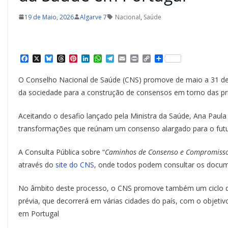
19 de Maio, 2026
Algarve 7
Nacional
,
Saúde
F
X
B
T
P
L
W
T
E
P
C
S
a
l
h
i
i
h
e
m
r
o
h
c
u
r
n
n
a
l
a
i
p
a
O Conselho Nacional de Saúde (CNS) promove de maio a 31 de j
e
e
e
t
k
t
e
i
n
y
r
b
s
a
e
e
s
g
l
t
L
e
da sociedade para a construção de consensos em torno das pri
o
k
d
r
d
A
r
i
o
y
s
e
I
p
a
n
k
s
n
p
m
k
Aceitando o desafio lançado pela Ministra da Saúde, Ana Paula 
t
transformações que reúnam um consenso alargado para o futu
A Consulta Pública sobre “
Caminhos de Consenso e Compromisso
através do
site do CNS
, onde todos podem consultar os docume
No âmbito deste processo, o CNS promove também um ciclo de 
prévia, que decorrerá em várias cidades do país, com o objeti
em Portugal