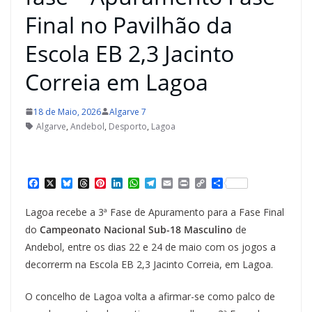
Final no Pavilhão da
Escola EB 2,3 Jacinto
Correia em Lagoa
18 de Maio, 2026
Algarve 7
Algarve
,
Andebol
,
Desporto
,
Lagoa
F
X
B
T
P
L
W
T
E
P
C
S
a
l
h
i
i
h
e
m
r
o
h
c
u
r
n
n
a
l
a
i
p
a
Lagoa recebe a 3ª Fase de Apuramento para a Fase Final
e
e
e
t
k
t
e
i
n
y
r
b
s
a
e
e
s
g
l
t
L
e
do
Campeonato Nacional Sub-18 Masculino
de
o
k
d
r
d
A
r
i
Andebol, entre os dias 22 e 24 de maio com os jogos a
o
y
s
e
I
p
a
n
k
s
n
p
m
k
decorrerm na Escola EB 2,3 Jacinto Correia, em Lagoa.
t
O concelho de Lagoa volta a afirmar-se como palco de