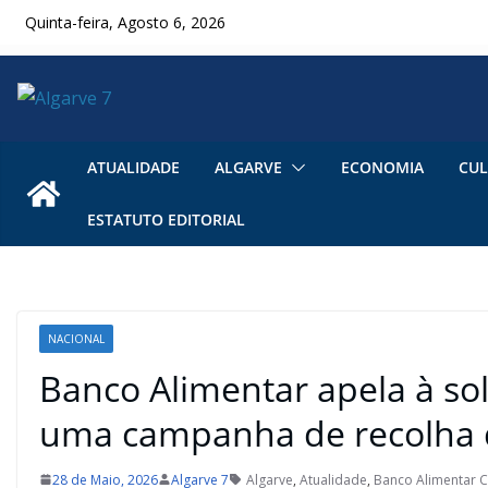
Skip
Quinta-feira, Agosto 6, 2026
to
content
ATUALIDADE
ALGARVE
ECONOMIA
CUL
ESTATUTO EDITORIAL
NACIONAL
Banco Alimentar apela à so
uma campanha de recolha 
28 de Maio, 2026
Algarve 7
Algarve
,
Atualidade
,
Banco Alimentar 