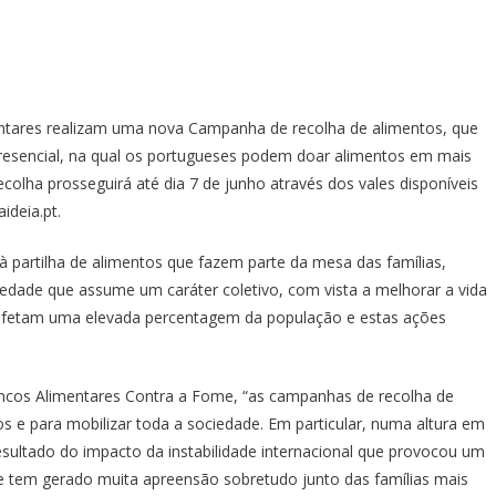
entares realizam uma nova Campanha de recolha de alimentos, que
presencial, na qual os portugueses podem doar alimentos em mais
ecolha prosseguirá até dia 7 de junho através dos vales disponíveis
deia.pt.
 à partilha de alimentos que fazem parte da mesa das famílias,
iedade que assume um caráter coletivo, com vista a melhorar a vida
e afetam uma elevada percentagem da população e estas ações
ancos Alimentares Contra a Fome, “as campanhas de recolha de
s e para mobilizar toda a sociedade. Em particular, numa altura em
resultado do impacto da instabilidade internacional que provocou um
e tem gerado muita apreensão sobretudo junto das famílias mais