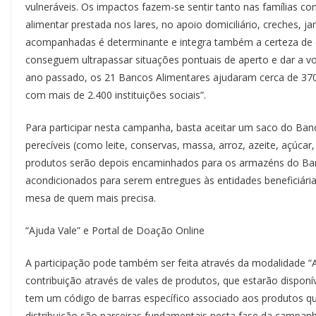
vulneráveis. Os impactos fazem-se sentir tanto nas famílias co
alimentar prestada nos lares, no apoio domiciliário, creches, ja
acompanhadas é determinante e integra também a certeza de qu
conseguem ultrapassar situações pontuais de aperto e dar a vo
ano passado, os 21 Bancos Alimentares ajudaram cerca de 37
com mais de 2.400 instituições sociais”.
Para participar nesta campanha, basta aceitar um saco do Banc
perecíveis (como leite, conservas, massa, arroz, azeite, açúcar,
produtos serão depois encaminhados para os armazéns do Ban
acondicionados para serem entregues às entidades beneficiária
mesa de quem mais precisa.
“Ajuda Vale” e Portal de Doação Online
A participação pode também ser feita através da modalidade “A
contribuição através de vales de produtos, que estarão disponí
tem um código de barras específico associado aos produtos q
distribuição são parceiras fundamentais nesta fase da campanh