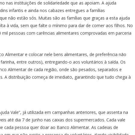
mo nas instituições de solidariedade que as apoiam. A ajuda
rdins infantis e ainda nos cabazes entregues a famílias
e não estão sós. Muitas são as famílias que graças a esta ajuda
lta à vida, sem que falte o mínimo para dar de comer aos filhos. No
0 mil pessoas com carências alimentares comprovadas em parceria
o Alimentar e colocar nele bens alimentares, de preferência não
 farinha, entre outros), entregando-o aos voluntários à saída. Os
co Alimentar de cada região, onde são pesados, separados e
s. A distribuição começa de imediato, garantindo que tudo chega à
juda Vale”, já utilizada em campanhas anteriores, que assenta na
veis até dia 7 de junho nas caixas dos supermercados. Cada vale
ue cada pessoa quer doar ao Banco Alimentar. As cadeias de
a em que não existe a presença de voluntários, dando visibilidade