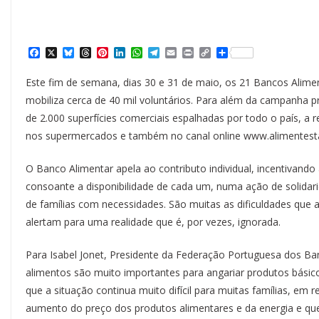
F
X
B
T
P
L
W
T
E
P
C
S
a
l
h
i
i
h
e
m
r
o
h
c
u
r
n
n
a
l
a
i
p
a
Este fim de semana, dias 30 e 31 de maio, os 21 Bancos Alim
e
e
e
t
k
t
e
i
n
y
r
b
s
a
e
e
s
g
l
t
L
e
mobiliza cerca de 40 mil voluntários. Para além da campanha 
o
k
d
r
d
A
r
i
de 2.000 superfícies comerciais espalhadas por todo o país, a r
o
y
s
e
I
p
a
n
k
s
n
p
m
k
nos supermercados e também no canal online www.alimentestai
t
O Banco Alimentar apela ao contributo individual, incentivando
consoante a disponibilidade de cada um, numa ação de solidar
de famílias com necessidades. São muitas as dificuldades qu
alertam para uma realidade que é, por vezes, ignorada.
Para Isabel Jonet, Presidente da Federação Portuguesa dos B
alimentos são muito importantes para angariar produtos básico
que a situação continua muito difícil para muitas famílias, em 
aumento do preço dos produtos alimentares e da energia e qu