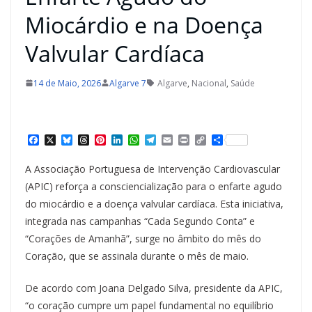
Miocárdio e na Doença
Valvular Cardíaca
14 de Maio, 2026
Algarve 7
Algarve
,
Nacional
,
Saúde
F
X
B
T
P
L
W
T
E
P
C
S
a
l
h
i
i
h
e
m
r
o
h
c
u
r
n
n
a
l
a
i
p
a
A Associação Portuguesa de Intervenção Cardiovascular
e
e
e
t
k
t
e
i
n
y
r
b
s
a
e
e
s
g
l
t
L
e
(APIC) reforça a consciencialização para o enfarte agudo
o
k
d
r
d
A
r
i
do miocárdio e a doença valvular cardíaca. Esta iniciativa,
o
y
s
e
I
p
a
n
k
s
n
p
m
k
integrada nas campanhas “Cada Segundo Conta” e
t
“Corações de Amanhã”, surge no âmbito do mês do
Coração, que se assinala durante o mês de maio.
De acordo com Joana Delgado Silva, presidente da APIC,
“o coração cumpre um papel fundamental no equilíbrio