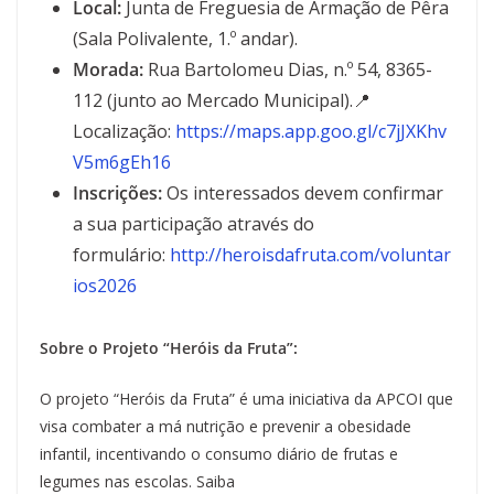
Local:
Junta de Freguesia de Armação de Pêra
(Sala Polivalente, 1.º andar).
Morada:
Rua Bartolomeu Dias, n.º 54, 8365-
112 (junto ao Mercado Municipal).📍
Localização:
https://maps.app.goo.gl/c7jJXKhv
V5m6gEh16
Inscrições:
Os interessados devem confirmar
a sua participação através do
formulário:
http://heroisdafruta.com/voluntar
ios2026
Sobre o Projeto “Heróis da Fruta”:
O projeto “Heróis da Fruta” é uma iniciativa da APCOI que
visa combater a má nutrição e prevenir a obesidade
infantil, incentivando o consumo diário de frutas e
legumes nas escolas. Saiba