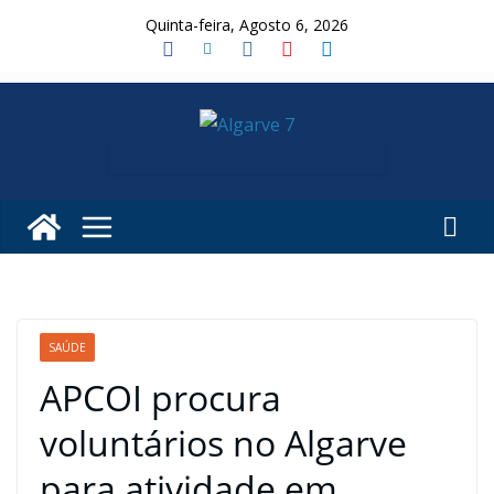
Skip
Quinta-feira, Agosto 6, 2026
to
content
SAÚDE
APCOI procura
voluntários no Algarve
para atividade em