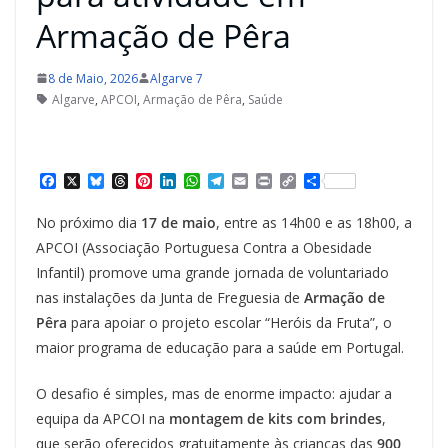
Armação de Pêra
8 de Maio, 2026
Algarve 7
Algarve
,
APCOI
,
Armação de Pêra
,
Saúde
F
X
B
T
P
L
W
T
E
P
C
S
a
l
h
i
i
h
e
m
r
o
h
c
u
r
n
n
a
l
a
i
p
a
No próximo dia
17 de maio
, entre as 14h00 e as 18h00, a
e
e
e
t
k
t
e
i
n
y
r
b
s
a
e
e
s
g
l
t
L
e
APCOI (Associação Portuguesa Contra a Obesidade
o
k
d
r
d
A
r
i
Infantil) promove uma grande jornada de voluntariado
o
y
s
e
I
p
a
n
k
s
n
p
m
k
nas instalações da Junta de Freguesia de
Armação de
t
Pêra
para apoiar o projeto escolar “Heróis da Fruta”, o
maior programa de educação para a saúde em Portugal.
O desafio é simples, mas de enorme impacto: ajudar a
equipa da APCOI na
montagem de kits com brindes
,
que serão oferecidos gratuitamente às crianças das
900