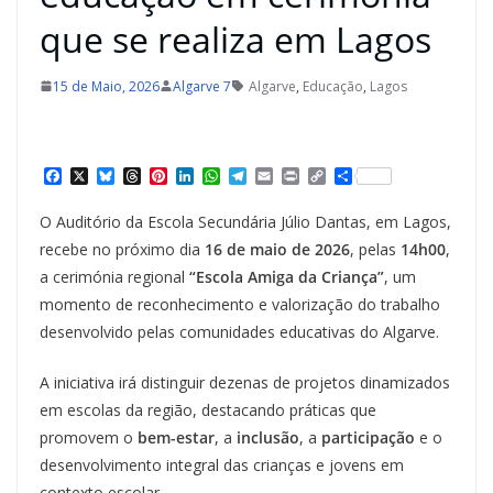
que se realiza em Lagos
15 de Maio, 2026
Algarve 7
Algarve
,
Educação
,
Lagos
F
X
B
T
P
L
W
T
E
P
C
S
a
l
h
i
i
h
e
m
r
o
h
c
u
r
n
n
a
l
a
i
p
a
O Auditório da Escola Secundária Júlio Dantas, em Lagos,
e
e
e
t
k
t
e
i
n
y
r
b
s
a
e
e
s
g
l
t
L
e
recebe no próximo dia
16 de maio de 2026
, pelas
14h00
,
o
k
d
r
d
A
r
i
a cerimónia regional
“Escola Amiga da Criança”
, um
o
y
s
e
I
p
a
n
k
s
n
p
m
k
momento de reconhecimento e valorização do trabalho
t
desenvolvido pelas comunidades educativas do Algarve.
A iniciativa irá distinguir dezenas de projetos dinamizados
em escolas da região, destacando práticas que
promovem o
bem-estar
, a
inclusão
, a
participação
e o
desenvolvimento integral das crianças e jovens em
contexto escolar.