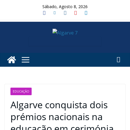
Skip
Sábado, Agosto 8, 2026
to
content
EDUCAÇÃO
Algarve conquista dois
prémios nacionais na
educação em cerimónia