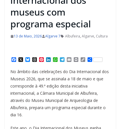
internacional dos
museus com
programa especial
13 de Maio, 2026
Algarve 7
Albufeira
,
Algarve
,
Cultura
F
X
B
T
P
L
W
T
E
P
C
S
a
l
h
i
i
h
e
m
r
o
h
c
u
r
n
n
a
l
a
i
p
a
No âmbito das celebrações do Dia Internacional dos
e
e
e
t
k
t
e
i
n
y
r
b
s
a
e
e
s
g
l
t
L
e
Museus 2026, que se assinala a 18 de maio e que
o
k
d
r
d
A
r
i
corresponde à 49.ª edição desta iniciativa
o
y
s
e
I
p
a
n
k
s
n
p
m
k
internacional, a Câmara Municipal de Albufeira,
t
através do Museu Municipal de Arqueologia de
Albufeira, prepara um programa especial durante o
dia 16.
Este ano, o Dia Internacional dos Museus ganha