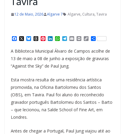
Tavira
12 de Maio, 2026
Algarve 7
Algarve
,
Cultura
,
Tavira
F
X
B
T
P
L
W
T
E
P
C
S
a
l
h
i
i
h
e
m
r
o
h
c
u
r
n
n
a
l
a
i
p
a
A Biblioteca Municipal Álvaro de Campos acolhe de
e
e
e
t
k
t
e
i
n
y
r
b
s
a
e
e
s
g
l
t
L
e
13 de maio a 08 de junho a exposição de gravuras
o
k
d
r
d
A
r
i
“Against the Sky” de Paul Jung.
o
y
s
e
I
p
a
n
k
s
n
p
m
k
t
Esta mostra resulta de uma residência artística
promovida, na Oficina Bartolomeu dos Santos
(OBS), em Tavira. Paul foi aluno do reconhecido
gravador português Bartolomeu dos Santos – Barto
– que lecionou, na Salde School of Fine Art, em
Londres.
Antes de chegar a Portugal, Paul Jung viajou até ao