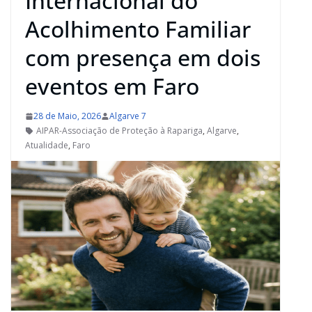
Internacional do
Acolhimento Familiar
com presença em dois
eventos em Faro
28 de Maio, 2026
Algarve 7
AIPAR-Associação de Proteção à Rapariga
,
Algarve
,
Atualidade
,
Faro