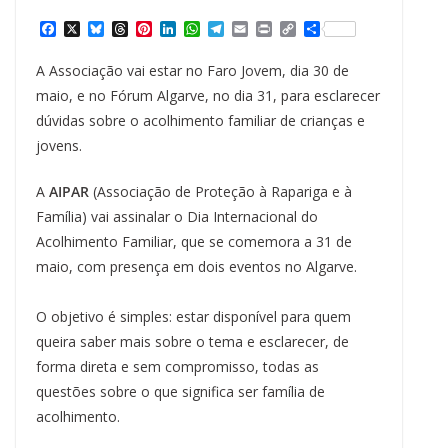
F
X
B
T
P
L
W
T
E
P
C
S
a
l
h
i
i
h
e
m
r
o
h
c
u
r
n
n
a
l
a
i
p
a
A Associação vai estar no Faro Jovem, dia 30 de
e
e
e
t
k
t
e
i
n
y
r
b
s
a
e
e
s
g
l
t
L
e
maio, e no Fórum Algarve, no dia 31, para esclarecer
o
k
d
r
d
A
r
i
dúvidas sobre o acolhimento familiar de crianças e
o
y
s
e
I
p
a
n
k
s
n
p
m
k
jovens.
t
A
AIPAR
(Associação de Proteção à Rapariga e à
Família) vai assinalar o Dia Internacional do
Acolhimento Familiar, que se comemora a 31 de
maio, com presença em dois eventos no Algarve.
O objetivo é simples: estar disponível para quem
queira saber mais sobre o tema e esclarecer, de
forma direta e sem compromisso, todas as
questões sobre o que significa ser família de
acolhimento.