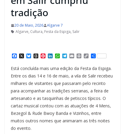
em Salir cumpriu
tradição
20 de Maio, 2026
Algarve 7
Algarve
,
Cultura
,
Festa da Espiga
,
Salir
F
X
B
T
P
L
W
T
E
P
C
S
a
l
h
i
i
h
e
m
r
o
h
c
u
r
n
n
a
l
a
i
p
a
Está concluída mais uma edição da Festa da Espiga.
e
e
e
t
k
t
e
i
n
y
r
b
s
a
e
e
s
g
l
t
L
e
Entre os dias 14 e 16 de maio, a vila de Salir recebeu
o
k
d
r
d
A
r
i
milhares de visitantes que passaram pelo recinto
o
y
s
e
I
p
a
n
k
s
n
p
m
k
para acompanhar as tradições serranas, a feira de
t
artesanato e as tasquinhas de petiscos típicos. O
cartaz musical contou com as atuações de 4 Mens,
Bezegol & Rude Bwoy Banda e Vizinhos, entre
muitos outros nomes que animaram as três noites
do evento.