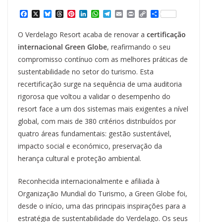
F
X
B
T
P
L
W
T
E
P
C
S
a
l
h
i
i
h
e
m
r
o
h
c
u
r
n
n
a
l
a
i
p
a
O Verdelago Resort acaba de renovar a
certificação
e
e
e
t
k
t
e
i
n
y
r
b
s
a
e
e
s
g
l
t
L
e
internacional Green Globe
, reafirmando o seu
o
k
d
r
d
A
r
i
compromisso contínuo com as melhores práticas de
o
y
s
e
I
p
a
n
k
s
n
p
m
k
sustentabilidade no setor do turismo. Esta
t
recertificação surge na sequência de uma auditoria
rigorosa que voltou a validar o desempenho do
resort face a um dos sistemas mais exigentes a nível
global, com mais de 380 critérios distribuídos por
quatro áreas fundamentais: gestão sustentável,
impacto social e económico, preservação da
herança cultural e proteção ambiental.
Reconhecida internacionalmente e afiliada à
Organização Mundial do Turismo, a Green Globe foi,
desde o início, uma das principais inspirações para a
estratégia de sustentabilidade do Verdelago. Os seus