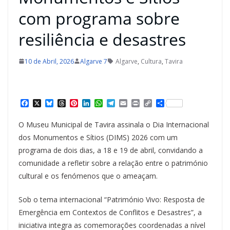
com programa sobre
resiliência e desastres
10 de Abril, 2026
Algarve 7
Algarve
,
Cultura
,
Tavira
F
X
B
T
P
L
W
T
E
P
C
S
a
l
h
i
i
h
e
m
r
o
h
c
u
r
n
n
a
l
a
i
p
a
O Museu Municipal de Tavira assinala o Dia Internacional
e
e
e
t
k
t
e
i
n
y
r
b
s
a
e
e
s
g
l
t
L
e
dos Monumentos e Sítios (DIMS) 2026 com um
o
k
d
r
d
A
r
i
programa de dois dias, a 18 e 19 de abril, convidando a
o
y
s
e
I
p
a
n
k
s
n
p
m
k
comunidade a refletir sobre a relação entre o património
t
cultural e os fenómenos que o ameaçam.
Sob o tema internacional “Património Vivo: Resposta de
Emergência em Contextos de Conflitos e Desastres”, a
iniciativa integra as comemorações coordenadas a nível