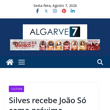
Skip
Sexta-feira, Agosto 7, 2026
to
content
CULTURA
Silves recebe João Só