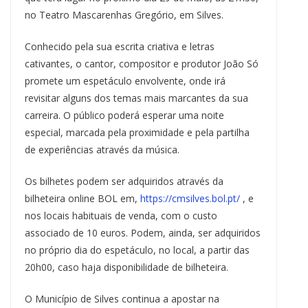
o
y
s
e
I
p
a
n
k
s
n
p
m
k
no Teatro Mascarenhas Gregório, em Silves.
t
Conhecido pela sua escrita criativa e letras
cativantes, o cantor, compositor e produtor João Só
promete um espetáculo envolvente, onde irá
revisitar alguns dos temas mais marcantes da sua
carreira. O público poderá esperar uma noite
especial, marcada pela proximidade e pela partilha
de experiências através da música.
Os bilhetes podem ser adquiridos através da
bilheteira online BOL em,
https://cmsilves.bol.pt/
, e
nos locais habituais de venda, com o custo
associado de 10 euros. Podem, ainda, ser adquiridos
no próprio dia do espetáculo, no local, a partir das
20h00, caso haja disponibilidade de bilheteira.
O Município de Silves continua a apostar na