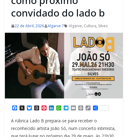
como próximo
convidado do lado b
22 de Abril, 2026
Algarve 7
Algarve
,
Cultura
,
Silves
F
X
B
T
P
L
W
T
E
P
C
S
a
l
h
i
i
h
e
m
r
o
h
c
u
r
n
n
a
l
a
i
p
a
A rúbrica Lado B prepara-se para receber o
e
e
e
t
k
t
e
i
n
y
r
b
s
a
e
e
s
g
l
t
L
e
reconhecido artista João Só, num concerto intimista,
o
k
d
r
d
A
r
i
que terá lugar no próximo dia 29 de maio, às 21h30,