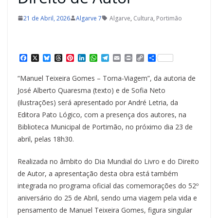
21 de Abril, 2026
Algarve 7
Algarve
,
Cultura
,
Portimão
F
X
B
T
P
L
W
T
E
P
C
S
a
l
h
i
i
h
e
m
r
o
h
c
u
r
n
n
a
l
a
i
p
a
“Manuel Teixeira Gomes – Torna-Viagem”, da autoria de
e
e
e
t
k
t
e
i
n
y
r
b
s
a
e
e
s
g
l
t
L
e
José Alberto Quaresma (texto) e de Sofia Neto
o
k
d
r
d
A
r
i
(ilustrações) será apresentado por André Letria, da
o
y
s
e
I
p
a
n
k
s
n
p
m
k
Editora Pato Lógico, com a presença dos autores, na
t
Biblioteca Municipal de Portimão, no próximo dia 23 de
abril, pelas 18h30.
Realizada no âmbito do Dia Mundial do Livro e do Direito
de Autor, a apresentação desta obra está também
integrada no programa oficial das comemorações do 52º
aniversário do 25 de Abril, sendo uma viagem pela vida e
pensamento de Manuel Teixeira Gomes, figura singular