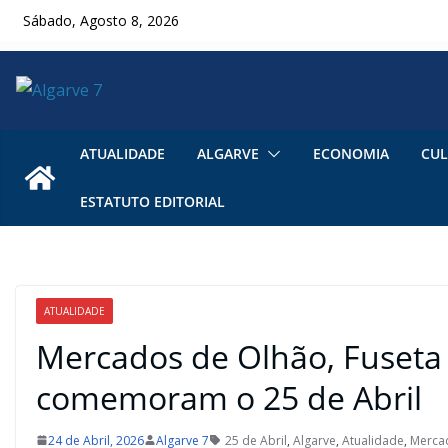
Skip
Sábado, Agosto 8, 2026
to
content
ATUALIDADE
ALGARVE
ECONOMIA
CUL
ESTATUTO EDITORIAL
ATUALIDADE
Mercados de Olhão, Fuset
comemoram o 25 de Abril
24 de Abril, 2026
Algarve 7
25 de Abril
,
Algarve
,
Atualidade
,
Merca