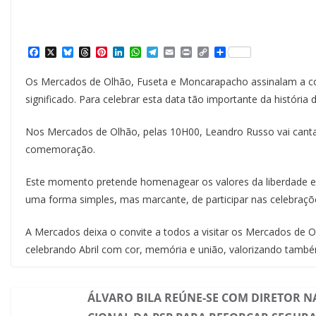
F
X
B
T
P
L
W
T
E
P
C
S
a
l
h
i
i
h
e
m
r
o
h
c
u
r
n
n
a
l
a
i
p
a
Os Mercados de Olhão, Fuseta e Moncarapacho assinalam a c
e
e
e
t
k
t
e
i
n
y
r
b
s
a
e
e
s
g
l
t
L
e
significado. Para celebrar esta data tão importante da história
o
k
d
r
d
A
r
i
o
y
s
e
I
p
a
n
k
s
n
p
m
k
Nos Mercados de Olhão, pelas 10H00, Leandro Russo vai cantar 
t
comemoração.
Este momento pretende homenagear os valores da liberdade 
uma forma simples, mas marcante, de participar nas celebraçõ
A Mercados deixa o convite a todos a visitar os Mercados de O
celebrando Abril com cor, memória e união, valorizando também
ÁLVARO BILA REÚNE-SE COM DIRETOR N