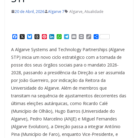
20 de Abril, 2026
Algarve 7
Algarve
,
Atualidade
F
X
B
T
P
L
W
T
E
P
C
S
a
l
h
i
i
h
e
m
r
o
h
c
u
r
n
n
a
l
a
i
p
a
A Algarve Systems and Technology Partnerships (Algarve
e
e
e
t
k
t
e
i
n
y
r
b
s
a
e
e
s
g
l
t
L
e
STP) inicia um novo ciclo estratégico com a tomada de
o
k
d
r
d
A
r
i
posse dos seus órgãos sociais para o mandato 2026-
o
y
s
e
I
p
a
n
k
s
n
p
m
k
2028, passando a presidência da Direção a ser assumida
t
por João Guerreiro, por indicação da Reitora da
Universidade do Algarve. Além de membros que
transitam na sequência de ajustamentos decorrentes das
últimas eleições autárquicas, como Ricardo Calé
(Município de Olhão), Hugo Barros (Universidade do
Algarve), Pedro Marcelino (ANJE) e Miguel Fernandes
(Algarve Evolution), a Direção passa a integrar António
Pina (Município de Faro), enquanto Vice-Presidente, e