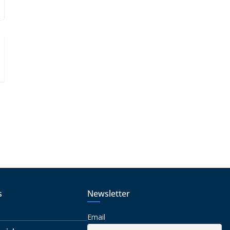
o
s
Newsletter
Email