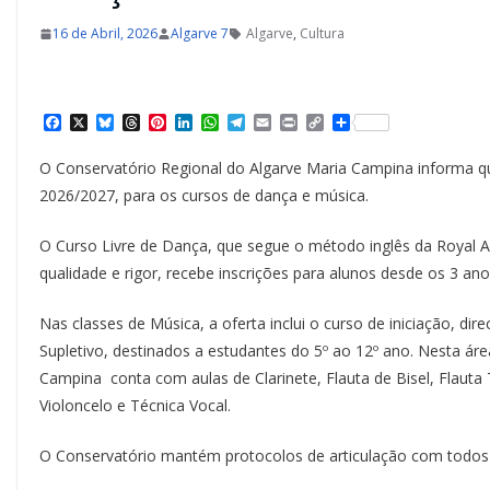
16 de Abril, 2026
Algarve 7
Algarve
,
Cultura
F
X
B
T
P
L
W
T
E
P
C
S
a
l
h
i
i
h
e
m
r
o
h
c
u
r
n
n
a
l
a
i
p
a
O Conservatório Regional do Algarve Maria Campina informa que
e
e
e
t
k
t
e
i
n
y
r
b
s
a
e
e
s
g
l
t
L
e
2026/2027, para os cursos de dança e música.
o
k
d
r
d
A
r
i
o
y
s
e
I
p
a
n
k
s
n
p
m
k
O Curso Livre de Dança, que segue o método inglês da Royal 
t
qualidade e rigor, recebe inscrições para alunos desde os 3 ano
Nas classes de Música, a oferta inclui o curso de iniciação, di
Supletivo, destinados a estudantes do 5º ao 12º ano. Nesta áre
Campina conta com aulas de Clarinete, Flauta de Bisel, Flauta 
Violoncelo e Técnica Vocal.
O Conservatório mantém protocolos de articulação com todos