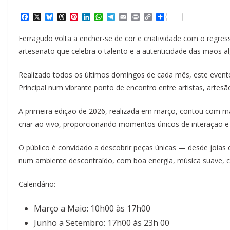
F
X
B
T
P
L
W
T
E
P
C
S
a
l
h
i
i
h
e
m
r
o
h
c
u
r
n
n
a
l
a
i
p
a
Ferragudo volta a encher-se de cor e criatividade com o regre
e
e
e
t
k
t
e
i
n
y
r
b
s
a
e
e
s
g
l
t
L
e
artesanato que celebra o talento e a autenticidade das mãos al
o
k
d
r
d
A
r
i
o
y
s
e
I
p
a
n
k
s
n
p
m
k
Realizado todos os últimos domingos de cada mês, este event
t
Principal num vibrante ponto de encontro entre artistas, artesão
A primeira edição de 2026, realizada em março, contou com mai
criar ao vivo, proporcionando momentos únicos de interação e 
O público é convidado a descobrir peças únicas — desde joias 
num ambiente descontraído, com boa energia, música suave, chei
Calendário:
Março a Maio: 10h00 às 17h00
Junho a Setembro: 17h00 ás 23h 00