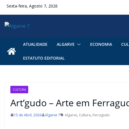
Skip
Sexta-feira, Agosto 7, 2026
to
content
ATUALIDADE
ALGARVE
ECONOMIA
CUL
ESTATUTO EDITORIAL
CULTURA
Art’gudo – Arte em Ferragu
15 de Abril, 2026
Algarve 7
Algarve
,
Cultura
,
Ferragudo