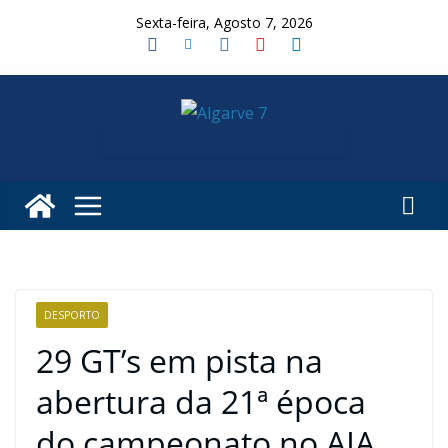
Skip
Sexta-feira, Agosto 7, 2026
to
content
DESPORTO
29 GT’s em pista na
abertura da 21ª época
do campeonato no AIA