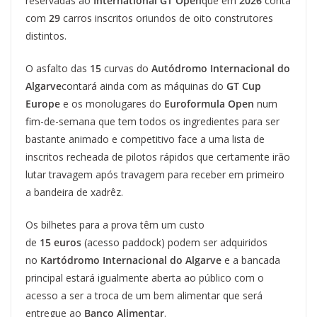
reservadas ao
International GT Open
que em
2026
conta
com
29
carros inscritos oriundos de oito construtores
distintos.
O asfalto das
15
curvas do
Autódromo Internacional do
Algarve
contará ainda com as máquinas do
GT Cup
Europe
e os monolugares do
Euroformula Open
num
fim-de-semana que tem todos os ingredientes para ser
bastante animado e competitivo face a uma lista de
inscritos recheada de pilotos rápidos que certamente irão
lutar travagem após travagem para receber em primeiro
a bandeira de xadrêz.
Os bilhetes para a prova têm um custo
de
15 euros
(acesso paddock) podem ser adquiridos
no
Kartódromo Internacional do Algarve
e a bancada
principal estará igualmente aberta ao público com o
acesso a ser a troca de um bem alimentar que será
entregue ao
Banco Alimentar
.