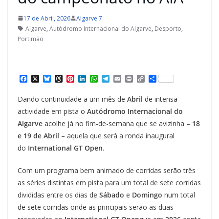
17 de Abril, 2026
Algarve 7
Algarve
,
Autódromo Internacional do Algarve
,
Desporto
,
Portimão
F
X
B
T
P
L
W
T
E
P
C
S
a
l
h
i
i
h
e
m
r
o
h
c
u
r
n
n
a
l
a
i
p
a
Dando continuidade a um mês de
Abril
de intensa
e
e
e
t
k
t
e
i
n
y
r
b
s
a
e
e
s
g
l
t
L
e
actividade em pista o
Autódromo Internacional do
o
k
d
r
d
A
r
i
Algarve
acolhe já no fim-de-semana que se avizinha –
18
o
y
s
e
I
p
a
n
k
s
n
p
m
k
e 19 de Abril
– aquela que será a ronda inaugural
t
do
International GT Open
.
Com um programa bem animado de corridas serão três
as séries distintas em pista para um total de sete corridas
divididas entre os dias de
Sábado
e
Domingo
num total
de sete corridas onde as principais serão as duas