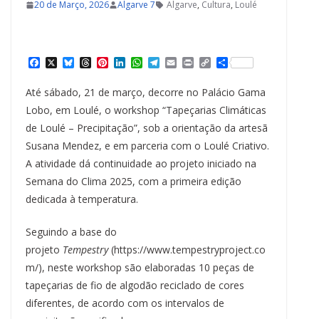
20 de Março, 2026
Algarve 7
Algarve
,
Cultura
,
Loulé
F
X
B
T
P
L
W
T
E
P
C
S
a
l
h
i
i
h
e
m
r
o
h
c
u
r
n
n
a
l
a
i
p
a
Até sábado, 21 de março, decorre no Palácio Gama
e
e
e
t
k
t
e
i
n
y
r
b
s
a
e
e
s
g
l
t
L
e
Lobo, em Loulé, o workshop “Tapeçarias Climáticas
o
k
d
r
d
A
r
i
de Loulé – Precipitação”, sob a orientação da artesã
o
y
s
e
I
p
a
n
k
s
n
p
m
k
Susana Mendez, e em parceria com o Loulé Criativo.
t
A atividade dá continuidade ao projeto iniciado na
Semana do Clima 2025, com a primeira edição
dedicada à temperatura.
Seguindo a base do
projeto
Tempestry
(https://www.tempestryproject.co
m/), neste workshop são elaboradas 10 peças de
tapeçarias de fio de algodão reciclado de cores
diferentes, de acordo com os intervalos de