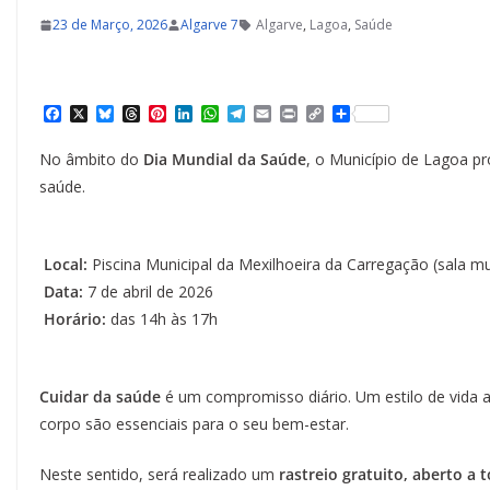
23 de Março, 2026
Algarve 7
Algarve
,
Lagoa
,
Saúde
F
X
B
T
P
L
W
T
E
P
C
S
a
l
h
i
i
h
e
m
r
o
h
c
u
r
n
n
a
l
a
i
p
a
No âmbito do
Dia Mundial da Saúde
, o Município de Lagoa p
e
e
e
t
k
t
e
i
n
y
r
b
s
a
e
e
s
g
l
t
L
e
saúde.
o
k
d
r
d
A
r
i
o
y
s
e
I
p
a
n
k
s
n
p
m
k
t
Local:
Piscina Municipal da Mexilhoeira da Carregação (sala mu
Data:
7 de abril de 2026
Horário:
das 14h às 17h
Cuidar da saúde
é um compromisso diário. Um estilo de vida a
corpo são essenciais para o seu bem-estar.
Neste sentido, será realizado um
rastreio gratuito, aberto a 