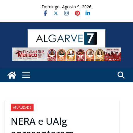
Skip
Domingo, Agosto 9, 2026
to
content
ATUALIDADE
NERA e UAlg