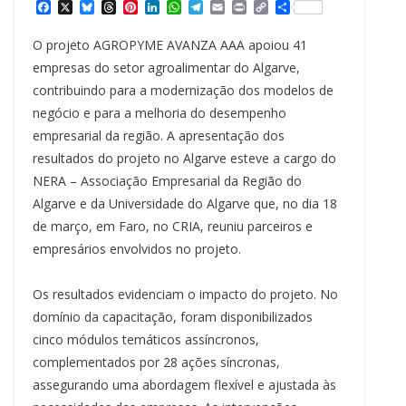
F
X
B
T
P
L
W
T
E
P
C
S
a
l
h
i
i
h
e
m
r
o
h
c
u
r
n
n
a
l
a
i
p
a
O projeto AGROPYME AVANZA AAA apoiou 41
e
e
e
t
k
t
e
i
n
y
r
b
s
a
e
e
s
g
l
t
L
e
empresas do setor agroalimentar do Algarve,
o
k
d
r
d
A
r
i
contribuindo para a modernização dos modelos de
o
y
s
e
I
p
a
n
k
s
n
p
m
k
negócio e para a melhoria do desempenho
t
empresarial da região. A apresentação dos
resultados do projeto no Algarve esteve a cargo do
NERA – Associação Empresarial da Região do
Algarve e da Universidade do Algarve que, no dia 18
de março, em Faro, no CRIA, reuniu parceiros e
empresários envolvidos no projeto.
Os resultados evidenciam o impacto do projeto. No
domínio da capacitação, foram disponibilizados
cinco módulos temáticos assíncronos,
complementados por 28 ações síncronas,
assegurando uma abordagem flexível e ajustada às