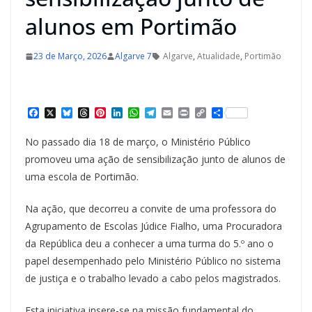
alunos em Portimão
23 de Março, 2026
Algarve 7
Algarve
,
Atualidade
,
Portimão
F
X
B
T
P
L
W
T
E
P
C
S
a
l
h
i
i
h
e
m
r
o
h
c
u
r
n
n
a
l
a
i
p
a
No passado dia 18 de março, o Ministério Público
e
e
e
t
k
t
e
i
n
y
r
b
s
a
e
e
s
g
l
t
L
e
promoveu uma ação de sensibilização junto de alunos de
o
k
d
r
d
A
r
i
uma escola de Portimão.
o
y
s
e
I
p
a
n
k
s
n
p
m
k
t
Na ação, que decorreu a convite de uma professora do
Agrupamento de Escolas Júdice Fialho, uma Procuradora
da República deu a conhecer a uma turma do 5.º ano o
papel desempenhado pelo Ministério Público no sistema
de justiça e o trabalho levado a cabo pelos magistrados.
Esta iniciativa insere-se na missão fundamental do