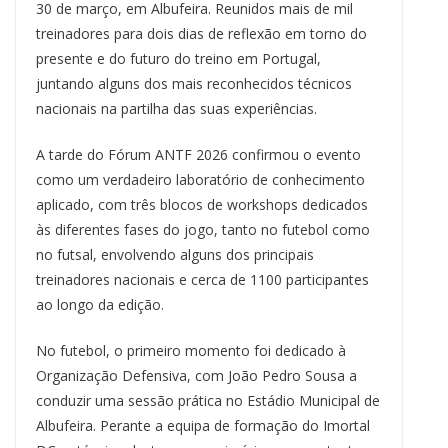
b
s
a
e
e
s
g
l
t
L
e
30 de março, em Albufeira. Reunidos mais de mil
o
k
d
r
d
A
r
i
treinadores para dois dias de reflexão em torno do
o
y
s
e
I
p
a
n
k
s
n
p
m
k
presente e do futuro do treino em Portugal,
t
juntando alguns dos mais reconhecidos técnicos
nacionais na partilha das suas experiências.
A tarde do Fórum ANTF 2026 confirmou o evento
como um verdadeiro laboratório de conhecimento
aplicado, com três blocos de workshops dedicados
às diferentes fases do jogo, tanto no futebol como
no futsal, envolvendo alguns dos principais
treinadores nacionais e cerca de 1100 participantes
ao longo da edição.
No futebol, o primeiro momento foi dedicado à
Organização Defensiva, com João Pedro Sousa a
conduzir uma sessão prática no Estádio Municipal de
Albufeira. Perante a equipa de formação do Imortal