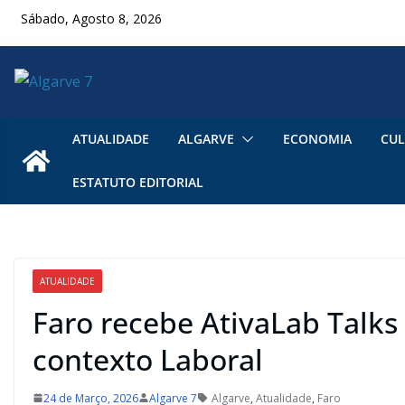
Skip
Sábado, Agosto 8, 2026
to
content
ATUALIDADE
ALGARVE
ECONOMIA
CUL
ESTATUTO EDITORIAL
ATUALIDADE
Faro recebe AtivaLab Talks 
contexto Laboral
24 de Março, 2026
Algarve 7
Algarve
,
Atualidade
,
Faro