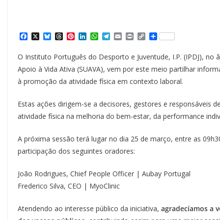
F
X
B
T
P
L
W
T
E
P
C
S
a
l
h
i
i
h
e
m
r
o
h
c
u
r
n
n
a
l
a
i
p
a
O Instituto Português do Desporto e Juventude, I.P. (IPDJ), no
e
e
e
t
k
t
e
i
n
y
r
b
s
a
e
e
s
g
l
t
L
e
Apoio à Vida Ativa (SUAVA), vem por este meio partilhar inform
o
k
d
r
d
A
r
i
à promoção da atividade física em contexto laboral.
o
y
s
e
I
p
a
n
k
s
n
p
m
k
t
Estas ações dirigem-se a decisores, gestores e responsáveis d
atividade física na melhoria do bem-estar, da performance indiv
A próxima sessão terá lugar no dia 25 de março, entre as 09h
participação dos seguintes oradores:
João Rodrigues, Chief People Officer | Aubay Portugal
Frederico Silva, CEO | MyoClinic
Atendendo ao interesse público da iniciativa,
agradecíamos a v