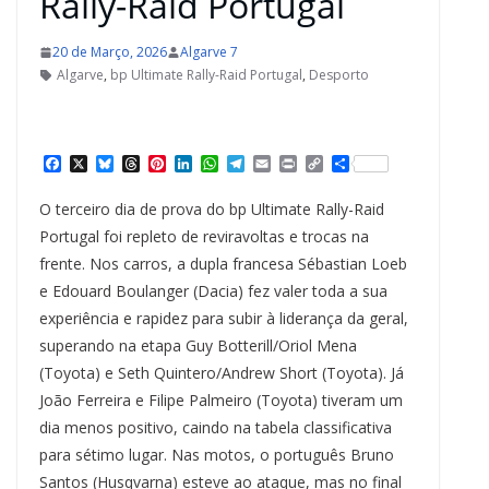
Rally-Raid Portugal
20 de Março, 2026
Algarve 7
Algarve
,
bp Ultimate Rally-Raid Portugal
,
Desporto
F
X
B
T
P
L
W
T
E
P
C
S
a
l
h
i
i
h
e
m
r
o
h
c
u
r
n
n
a
l
a
i
p
a
O terceiro dia de prova do bp Ultimate Rally-Raid
e
e
e
t
k
t
e
i
n
y
r
b
s
a
e
e
s
g
l
t
L
e
Portugal foi repleto de reviravoltas e trocas na
o
k
d
r
d
A
r
i
frente. Nos carros, a dupla francesa Sébastian Loeb
o
y
s
e
I
p
a
n
k
s
n
p
m
k
e Edouard Boulanger (Dacia) fez valer toda a sua
t
experiência e rapidez para subir à liderança da geral,
superando na etapa Guy Botterill/Oriol Mena
(Toyota) e Seth Quintero/Andrew Short (Toyota). Já
João Ferreira e Filipe Palmeiro (Toyota) tiveram um
dia menos positivo, caindo na tabela classificativa
para sétimo lugar. Nas motos, o português Bruno
Santos (Husqvarna) esteve ao ataque, mas no final