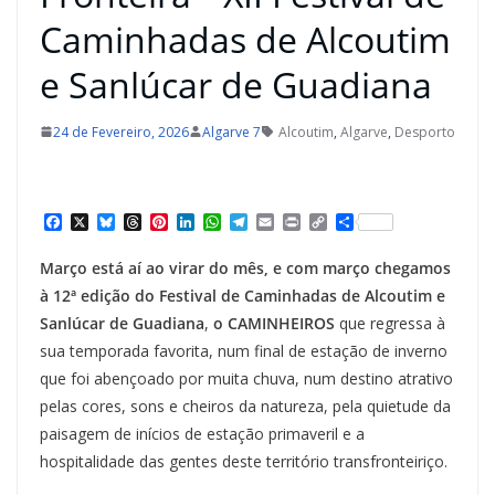
Caminhadas de Alcoutim
e Sanlúcar de Guadiana
24 de Fevereiro, 2026
Algarve 7
Alcoutim
,
Algarve
,
Desporto
F
X
B
T
P
L
W
T
E
P
C
S
a
l
h
i
i
h
e
m
r
o
h
c
u
r
n
n
a
l
a
i
p
a
Março está aí ao virar do mês, e com março chegamos
e
e
e
t
k
t
e
i
n
y
r
b
s
a
e
e
s
g
l
t
L
e
à 12ª edição do Festival de Caminhadas de Alcoutim e
o
k
d
r
d
A
r
i
Sanlúcar de Guadiana
,
o CAMINHEIROS
que regressa à
o
y
s
e
I
p
a
n
k
s
n
p
m
k
sua temporada favorita, num final de estação de inverno
t
que foi abençoado por muita chuva, num destino atrativo
pelas cores, sons e cheiros da natureza, pela quietude da
paisagem de inícios de estação primaveril e a
hospitalidade das gentes deste território transfronteiriço.