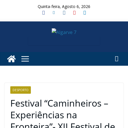
Skip
Quinta-feira, Agosto 6, 2026
to
content
DESPORTO
Festival “Caminheiros –
Experiências na
Fronteira”- XII Festival de