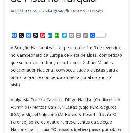
28 de Janeiro, 2026
Algarve 7
Ciclismo
,
Desporto
F
X
B
T
P
L
W
T
E
P
C
S
a
l
h
i
i
h
e
m
r
o
h
c
u
r
n
n
a
l
a
i
p
a
A Seleção Nacional vai competir, entre 1 e 5 de fevereiro,
e
e
e
t
k
t
e
i
n
y
r
b
s
a
e
e
s
g
l
t
L
e
no Campeonato da Europa de Pista de Elites, competição
o
k
d
r
d
A
r
i
que se realiza em Konya, na Turquia. Gabriel Mendes,
o
y
s
e
I
p
a
n
k
s
n
p
m
k
Selecionador Nacional, convocou quatro ciclistas para a
t
primeira grande competição internacional do ano na
pista.
A algarvia Daniela Campos, Diogo Narciso (Credibom-LA
Alumínios- Marcos Car), Iúri Leitão (Caja Rural-Seguros
RGA) e Miguel Salgueiro (APHotels & Resorts-Tavira-SC
Farense) serão os quatro representantes da Seleção
Nacional na Turquia.
“O nosso objetivo passa por obter