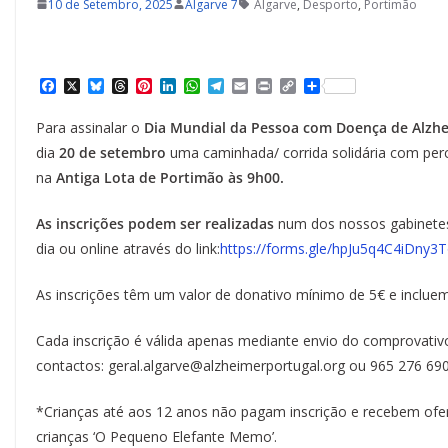
10 de Setembro, 2025
Algarve 7
Algarve
,
Desporto
,
Portimão
F
X
B
T
P
L
W
T
E
P
C
S
a
l
h
i
i
h
e
m
r
o
h
c
u
r
n
n
a
l
a
i
p
a
Para assinalar o
Dia Mundial da Pessoa com Doença de Alzh
e
e
e
t
k
t
e
i
n
y
r
b
s
a
e
e
s
g
l
t
L
e
dia
20 de setembro
uma caminhada/ corrida solidária com per
o
k
d
r
d
A
r
i
na
Antiga Lota de Portimão às 9h00.
o
y
s
e
I
p
a
n
k
s
n
p
m
k
t
As inscrições podem ser realizadas
num dos nossos gabinetes
dia ou online através do link:
https://forms.gle/hpJu5q4C4iDny3
As inscrições têm um valor de donativo mínimo de 5€ e incluem 
Cada inscrição é válida apenas mediante envio do comprovativo 
contactos: geral.algarve@alzheimerportugal.org ou 965 276 69
*Crianças até aos 12 anos não pagam inscrição e recebem ofert
crianças ‘O Pequeno Elefante Memo’.