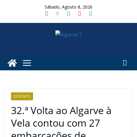
Skip
Sábado, Agosto 8, 2026
to
content
DESPORTO
32.ª Volta ao Algarve à
Vela contou com 27
embarcações de