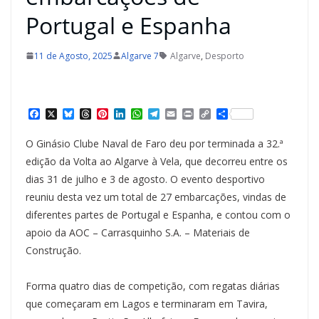
Portugal e Espanha
11 de Agosto, 2025
Algarve 7
Algarve
,
Desporto
F
X
B
T
P
L
W
T
E
P
C
S
a
l
h
i
i
h
e
m
r
o
h
c
u
r
n
n
a
l
a
i
p
a
O Ginásio Clube Naval de Faro deu por terminada a 32.ª
e
e
e
t
k
t
e
i
n
y
r
b
s
a
e
e
s
g
l
t
L
e
edição da Volta ao Algarve à Vela, que decorreu entre os
o
k
d
r
d
A
r
i
dias 31 de julho e 3 de agosto. O evento desportivo
o
y
s
e
I
p
a
n
k
s
n
p
m
k
reuniu desta vez um total de 27 embarcações, vindas de
t
diferentes partes de Portugal e Espanha, e contou com o
apoio da AOC – Carrasquinho S.A. – Materiais de
Construção.
Forma quatro dias de competição, com regatas diárias
que começaram em Lagos e terminaram em Tavira,