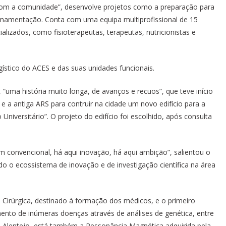
m a comunidade”, desenvolve projetos como a preparação para
 Amamentação. Conta com uma equipa multiprofissional de 15
ializados, como fisioterapeutas, terapeutas, nutricionistas e
gístico do ACES e das suas unidades funcionais.
, “uma história muito longa, de avanços e recuos”, que teve início
 a antiga ARS para contruir na cidade um novo edifício para a
iversitário”. O projeto do edifício foi escolhido, após consulta
m convencional, há aqui inovação, há aqui ambição”, salientou o
ndo o ecossistema de inovação e de investigação científica na área
irúrgica, destinado à formação dos médicos, e o primeiro
to de inúmeras doenças através de análises de genética, entre
 o Alentejo, está também a Ressonância Magnética adquirida pela