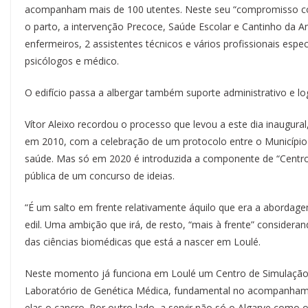
acompanham mais de 100 utentes. Neste seu “compromisso co
o parto, a intervenção Precoce, Saúde Escolar e Cantinho da
enfermeiros, 2 assistentes técnicos e vários profissionais espec
psicólogos e médico.
O edifício passa a albergar também suporte administrativo e lo
Vítor Aleixo recordou o processo que levou a este dia inaugural
em 2010, com a celebração de um protocolo entre o Município e
saúde. Mas só em 2020 é introduzida a componente de “Centro Un
pública de um concurso de ideias.
“É um salto em frente relativamente áquilo que era a abordage
edil. Uma ambição que irá, de resto, “mais à frente” considera
das ciências biomédicas que está a nascer em Loulé.
Neste momento já funciona em Loulé um Centro de Simulação C
Laboratório de Genética Médica, fundamental no acompanhamen
elas o cancro. Por outro lado, a servir não só o Algarve como