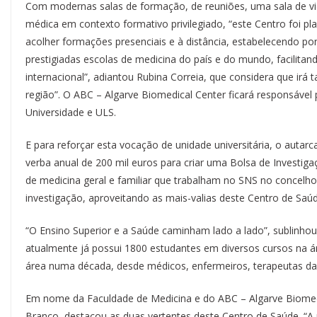
Com modernas salas de formação, de reuniões, uma sala de vid
médica em contexto formativo privilegiado, “este Centro foi pla
acolher formações presenciais e à distância, estabelecendo p
prestigiadas escolas de medicina do país e do mundo, facilitan
internacional”, adiantou Rubina Correia, que considera que irá 
região”. O ABC – Algarve Biomedical Center ficará responsável
Universidade e ULS.
E para reforçar esta vocação de unidade universitária, o autarc
verba anual de 200 mil euros para criar uma Bolsa de Investiga
de medicina geral e familiar que trabalham no SNS no concelho 
investigação, aproveitando as mais-valias deste Centro de Saú
“O Ensino Superior e a Saúde caminham lado a lado”, sublinhou 
atualmente já possui 1800 estudantes em diversos cursos na á
área numa década, desde médicos, enfermeiros, terapeutas da fal
Em nome da Faculdade de Medicina e do ABC – Algarve Biomedic
Branco, destacou as duas vertentes deste Centro de Saúde. “