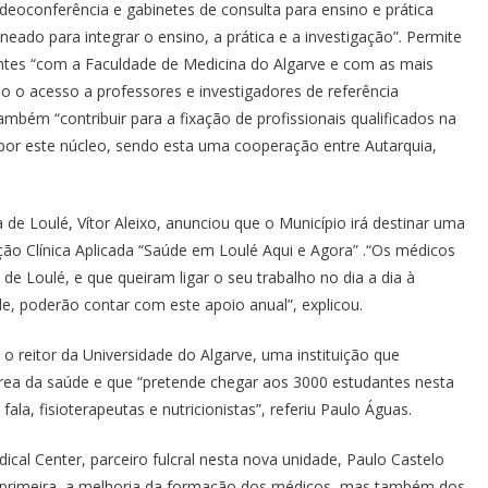
eoconferência e gabinetes de consulta para ensino e prática
neado para integrar o ensino, a prática e a investigação”. Permite
ontes “com a Faculdade de Medicina do Algarve e com as mais
do o acesso a professores e investigadores de referência
também “contribuir para a fixação de profissionais qualificados na
 por este núcleo, sendo esta uma cooperação entre Autarquia,
a de Loulé, Vítor Aleixo, anunciou que o Município irá destinar uma
ção Clínica Aplicada “Saúde em Loulé Aqui e Agora” .“Os médicos
de Loulé, e que queiram ligar o seu trabalho no dia a dia à
de, poderão contar com este apoio anual”, explicou.
o reitor da Universidade do Algarve, uma instituição que
rea da saúde e que “pretende chegar aos 3000 estudantes nesta
a, fisioterapeutas e nutricionistas”, referiu Paulo Águas.
al Center, parceiro fulcral nesta nova unidade, Paulo Castelo
A primeira, a melhoria da formação dos médicos, mas também dos