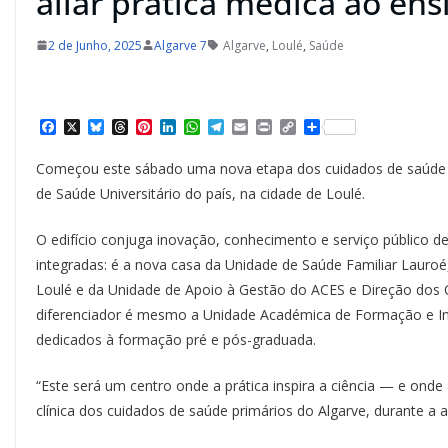
aliar prática médica ao ens
2 de Junho, 2025
Algarve 7
Algarve
,
Loulé
,
Saúde
F
X
B
T
P
L
W
T
E
P
C
S
a
l
h
i
i
h
e
m
r
o
h
c
u
r
n
n
a
l
a
i
p
a
Começou este sábado uma nova etapa dos cuidados de saúde pr
e
e
e
t
k
t
e
i
n
y
r
b
s
a
e
e
s
g
l
t
L
e
de Saúde Universitário do país, na cidade de Loulé.
o
k
d
r
d
A
r
i
o
y
s
e
I
p
a
n
k
s
n
p
m
k
O edifício conjuga inovação, conhecimento e serviço público de
t
integradas: é a nova casa da Unidade de Saúde Familiar Laur
Loulé e da Unidade de Apoio à Gestão do ACES e Direção dos 
diferenciador é mesmo a Unidade Académica de Formação e I
dedicados à formação pré e pós-graduada.
“Este será um centro onde a prática inspira a ciência — e onde a
clínica dos cuidados de saúde primários do Algarve, durante a