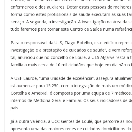
enfermeiros e dos auxiliares. Dotar estas pessoas de melhores
forma como estes profissionais de saúde executam as suas tar
serviço. A segunda, a investigação. A investigação na área da sa
tudo faremos para tornar este Centro de Saúde numa referência
Para o responsável da ULS, Tiago Botelho, este edifício repre
investigação e a prestação de cuidados de saúde”, e vem refor
tal, anunciou que no concelho de Loulé, a ULS Algarve “está a t
família a mais cerca de 10 mil cidadãos que hoje em dia não o
A USF Lauroé, “uma unidade de excelência”, assegura atualme
irá aumentar para 15.250, com a integração de mais um médic
Cortelha e Ameixial, é composta por uma equipa de 7 médicos
internos de Medicina Geral e Familiar. Os seus indicadores d
pais.
Já a outra valência, a UCC Gentes de Loulé, que percorre as no
apresenta uma das maiores redes de cuidados domiciliários da