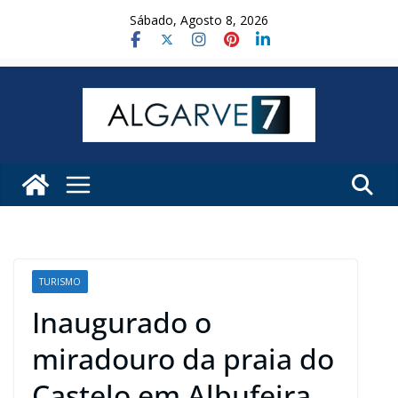
Skip
Sábado, Agosto 8, 2026
to
content
TURISMO
Inaugurado o
miradouro da praia do
Castelo em Albufeira