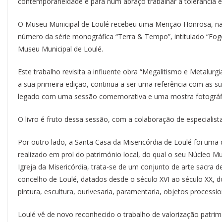
contemporaneidade e para num abraço trabalhar a tolerância 
O Museu Municipal de Loulé recebeu uma Menção Honrosa, na ca
número da série monográfica “Terra & Tempo”, intitulado “Fogo 
Museu Municipal de Loulé.
Este trabalho revisita a influente obra “Megalitismo e Metalurg
a sua primeira edição, continua a ser uma referência com as s
legado com uma sessão comemorativa e uma mostra fotográfi
O livro é fruto dessa sessão, com a colaboração de especialis
Por outro lado, a Santa Casa da Misericórdia de Loulé foi uma 
realizado em prol do património local, do qual o seu Núcleo Mu
Igreja da Misericórdia, trata-se de um conjunto de arte sacra de
concelho de Loulé, datados desde o século XVI ao século XX, do
pintura, escultura, ourivesaria, paramentaria, objetos processio
Loulé vê de novo reconhecido o trabalho de valorização patrim