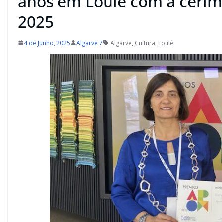
anos em Loulé com a ceri
2025
4 de Junho, 2025
Algarve 7
Algarve
,
Cultura
,
Loulé