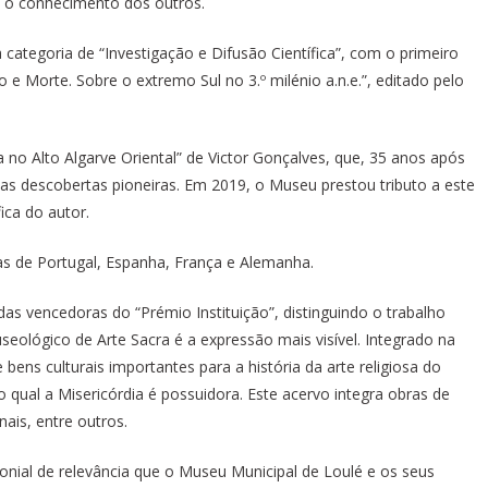
e o conhecimento dos outros.
tegoria de “Investigação e Difusão Científica”, com o primeiro
e Morte. Sobre o extremo Sul no 3.º milénio a.n.e.”, editado pelo
ia no Alto Algarve Oriental” de Victor Gonçalves, que, 35 anos após
uas descobertas pioneiras. Em 2019, o Museu prestou tributo a este
ca do autor.
tas de Portugal, Espanha, França e Alemanha.
das vencedoras do “Prémio Instituição”, distinguindo o trabalho
seológico de Arte Sacra é a expressão mais visível. Integrado na
 bens culturais importantes para a história da arte religiosa do
 qual a Misericórdia é possuidora. Este acervo integra obras de
nais, entre outros.
onial de relevância que o Museu Municipal de Loulé e os seus