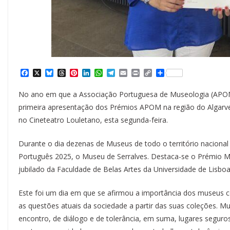
F
X
B
T
P
L
W
T
E
P
C
S
a
l
h
i
i
h
e
m
r
o
h
c
u
r
n
n
a
l
a
i
p
a
No ano em que a Associação Portuguesa de Museologia (APOM
e
e
e
t
k
t
e
i
n
y
r
b
s
a
e
e
s
g
l
t
L
e
primeira apresentação dos Prémios APOM na região do Algarve,
o
k
d
r
d
A
r
i
no Cineteatro Louletano, esta segunda-feira.
o
y
s
e
I
p
a
n
k
s
n
p
m
k
t
Durante o dia dezenas de Museus de todo o território naciona
Português 2025, o Museu de Serralves. Destaca-se o Prémio Mu
jubilado da Faculdade de Belas Artes da Universidade de Lisb
Este foi um dia em que se afirmou a importância dos museus c
as questões atuais da sociedade a partir das suas coleções. 
encontro, de diálogo e de tolerância, em suma, lugares seguro