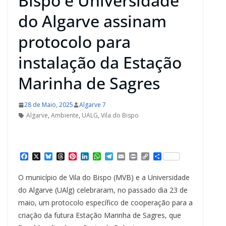
Bispo e Universidade
do Algarve assinam
protocolo para
instalação da Estação
Marinha de Sagres
28 de Maio, 2025
Algarve 7
Algarve
,
Ambiente
,
UALG
,
Vila do Bispo
F
X
B
T
P
L
W
T
E
P
C
S
a
l
h
i
i
h
e
m
r
o
h
c
u
r
n
n
a
l
a
i
p
a
O município de Vila do Bispo (MVB) e a Universidade
e
e
e
t
k
t
e
i
n
y
r
b
s
a
e
e
s
g
l
t
L
e
do Algarve (UAlg) celebraram, no passado dia 23 de
o
k
d
r
d
A
r
i
maio, um protocolo específico de cooperação para a
o
y
s
e
I
p
a
n
k
s
n
p
m
k
criação da futura Estação Marinha de Sagres, que
t