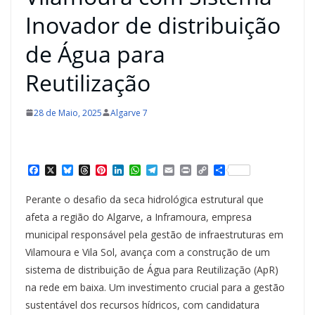
Inovador de distribuição
de Água para
Reutilização
28 de Maio, 2025
Algarve 7
F
X
B
T
P
L
W
T
E
P
C
S
a
l
h
i
i
h
e
m
r
o
h
c
u
r
n
n
a
l
a
i
p
a
Perante o desafio da seca hidrológica estrutural que
e
e
e
t
k
t
e
i
n
y
r
b
s
a
e
e
s
g
l
t
L
e
afeta a região do Algarve, a Inframoura, empresa
o
k
d
r
d
A
r
i
municipal responsável pela gestão de infraestruturas em
o
y
s
e
I
p
a
n
k
s
n
p
m
k
Vilamoura e Vila Sol, avança com a construção de um
t
sistema de distribuição de Água para Reutilização (ApR)
na rede em baixa. Um investimento crucial para a gestão
sustentável dos recursos hídricos, com candidatura