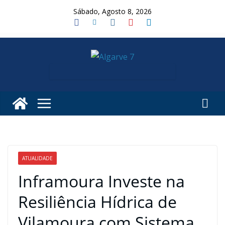
Skip
Sábado, Agosto 8, 2026
to
content
ATUALIDADE
Inframoura Investe na
Resiliência Hídrica de
Vilamoura com Sistema