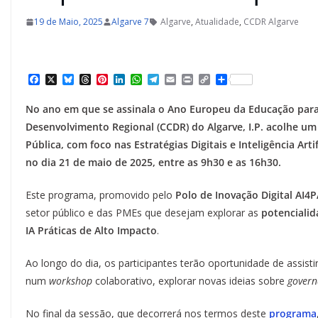
19 de Maio, 2025
Algarve 7
Algarve
,
Atualidade
,
CCDR Algarve
F
X
B
T
P
L
W
T
E
P
C
S
a
l
h
i
i
h
e
m
r
o
h
c
u
r
n
n
a
l
a
i
p
a
No ano em que se assinala o Ano Europeu da Educação para
e
e
e
t
k
t
e
i
n
y
r
b
s
a
e
e
s
g
l
t
L
e
Desenvolvimento Regional (CCDR) do Algarve, I.P. acolhe u
o
k
d
r
d
A
r
i
Pública, com foco nas Estratégias Digitais e Inteligência Art
o
y
s
e
I
p
a
n
k
s
n
p
m
k
no dia 21 de maio de 2025, entre as 9h30 e as 16h30.
t
Este programa, promovido pelo
Polo de Inovação Digital AI4
setor público e das PMEs que desejam explorar as
potencialid
IA Práticas de Alto Impacto
.
Ao longo do dia, os participantes terão oportunidade de assisti
num
workshop
colaborativo, explorar novas ideias sobre
govern
No final da sessão, que decorrerá nos termos deste
programa