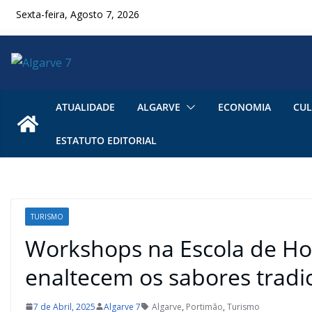
Skip
Sexta-feira, Agosto 7, 2026
to
content
ATUALIDADE
ALGARVE
ECONOMIA
CUL
ESTATUTO EDITORIAL
TURISMO
Workshops na Escola de Hot
enaltecem os sabores tradic
7 de Abril, 2025
Algarve 7
Algarve
,
Portimão
,
Turismo