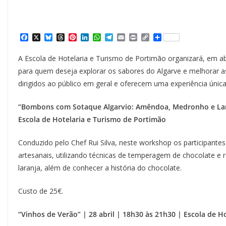
F
X
B
T
P
L
W
T
E
P
C
S
a
l
h
i
i
h
e
m
r
o
h
c
u
r
n
n
a
l
a
i
p
a
A Escola de Hotelaria e Turismo de Portimão organizará, em abr
e
e
e
t
k
t
e
i
n
y
r
b
s
a
e
e
s
g
l
t
L
e
para quem deseja explorar os sabores do Algarve e melhorar a
o
k
d
r
d
A
r
i
dirigidos ao público em geral e oferecem uma experiência única
o
y
s
e
I
p
a
n
k
s
n
p
m
k
t
“Bombons com Sotaque Algarvio: Amêndoa, Medronho e Lar
Escola de Hotelaria e Turismo de
Portimão
Conduzido pelo Chef Rui Silva, neste workshop os participant
artesanais, utilizando técnicas de temperagem de chocolate e
laranja, além de conhecer a história do chocolate.
Custo de 25€.
“Vinhos de Verão” | 28 abril | 18h30 às 21h30 | Escola de H