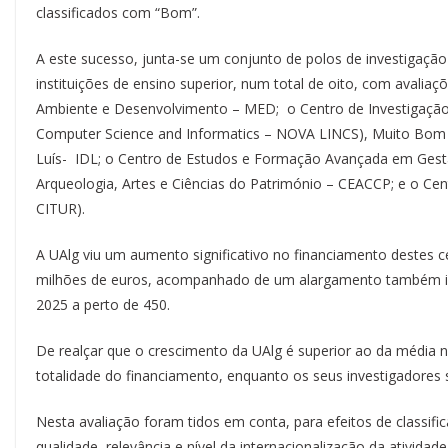
classificados com “Bom”.
A este sucesso, junta-se um conjunto de polos de investigação
instituições de ensino superior, num total de oito, com avaliaçõ
Ambiente e Desenvolvimento – MED; o Centro de Investigação
Computer Science and Informatics – NOVA LINCS), Muito Bom (
Luís- IDL; o Centro de Estudos e Formação Avançada em Ges
Arqueologia, Artes e Ciências do Património – CEACCP; e o Ce
CITUR).
A UAlg viu um aumento significativo no financiamento destes c
milhões de euros, acompanhado de um alargamento também im
2025 a perto de 450.
De realçar que o crescimento da UAlg é superior ao da média 
totalidade do financiamento, enquanto os seus investigadores
Nesta avaliação foram tidos em conta, para efeitos de classifi
qualidade, relevância e nível da internacionalização da atividad