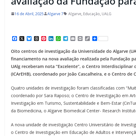
avaliação da Fundação para
16 de Abril, 2025
Algarve 7
Algarve
,
Educação
,
UALG
F
X
B
T
P
L
W
T
E
P
C
S
a
l
h
i
i
h
e
m
r
o
h
c
u
r
n
n
a
l
a
i
p
a
Oito centros de investigação da Universidade do Algarve (U
e
e
e
t
k
t
e
i
n
y
r
b
s
a
e
e
s
g
l
t
L
e
financiamento na nova avaliação realizada pela Fundação pa
o
k
d
r
d
A
r
i
UAlg receberam nota “Excelente”, o Centro Interdisciplin
o
y
s
e
I
p
a
n
k
s
n
p
m
k
(ICArEHB), coordenado por João Cascalheira, e o Centro de
t
Quatro unidades de investigação foram classificadas com “Mui
coordenado por Sara Raposo; o Centro de Investigação em Art
Investigação em Turismo, Sustentabilidade e Bem-Estar (CinTu
da Biomedicina, o Algarve Biomedical Center- Research Institu
A nova unidade de investigação Centro Universitário de Invest
o Centro de Investigação em Educação de Adultos e Intervenç