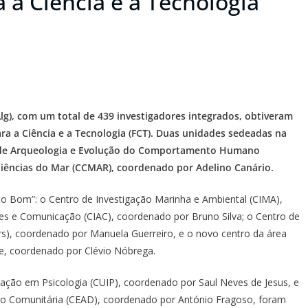
 a Ciência e a Tecnologia
Alg), com um total de 439 investigadores integrados, obtiveram
ra a Ciência e a Tecnologia (FCT). Duas unidades sedeadas na
ar de Arqueologia e Evolução do Comportamento Humano
 Ciências do Mar (CCMAR), coordenado por Adelino Canário.
to Bom”: o Centro de Investigação Marinha e Ambiental (CIMA),
es e Comunicação (CIAC), coordenado por Bruno Silva; o Centro de
rs), coordenado por Manuela Guerreiro, e o novo centro da área
te, coordenado por Clévio Nóbrega.
igação em Psicologia (CUIP), coordenado por Saul Neves de Jesus, e
ão Comunitária (CEAD), coordenado por António Fragoso, foram