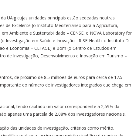
 da UAlg cujas unidades principais estão sedeadas noutras
es de Excelente (o Instituto Mediterrâneo para a Agricultura,
 em Ambiente e Sustentabilidade – CENSE, o NOVA Laboratory for
o Investigação em Saúde e Inovação- RISE-Health; o Instituto D.
tão e Economia – CEFAGE) e Bom (o Centro de Estudos em
ntro de Investigação, Desenvolvimento e Inovação em Turismo –
entros, de próximo de 8.5 milhões de euros para cerca de 17.5
portante do número de investigadores integrados que chega em
nacional, tendo captado um valor correspondente a 2,59% da
 são apenas uma parcela de 2,08% dos investigadores nacionais.
cação das unidades de investigação, critérios como mérito,
e científica realizada, assim como mérito científico da equipa de