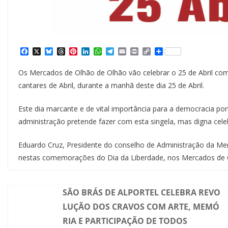
F
X
B
T
P
L
W
T
E
P
C
S
a
l
h
i
i
h
e
m
r
o
h
c
u
r
n
n
a
l
a
i
p
a
Os Mercados de Olhão de Olhão vão celebrar o 25 de Abril com 
e
e
e
t
k
t
e
i
n
y
r
b
s
a
e
e
s
g
l
t
L
e
cantares de Abril, durante a manhã deste dia 25 de Abril.
o
k
d
r
d
A
r
i
o
y
s
e
I
p
a
n
k
s
n
p
m
k
Este dia marcante e de vital importância para a democracia por
t
administração pretende fazer com esta singela, mas digna cel
Eduardo Cruz, Presidente do conselho de Administração da Merc
nestas comemorações do Dia da Liberdade, nos Mercados de 
SÃO BRÁS DE ALPORTEL CELEBRA REVO
LUÇÃO DOS CRAVOS COM ARTE, MEMÓ
RIA E PARTICIPAÇÃO DE TODOS