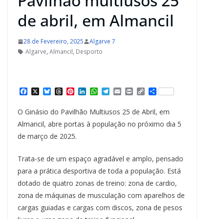
Pavilhão multiusos 25
de abril, em Almancil
28 de Fevereiro, 2025
Algarve 7
Algarve
,
Almancil
,
Desporto
F
X
B
T
P
L
W
T
E
P
C
S
a
l
h
i
i
h
e
m
r
o
h
c
u
r
n
n
a
l
a
i
p
a
O Ginásio do Pavilhão Multiusos 25 de Abril, em
e
e
e
t
k
t
e
i
n
y
r
b
s
a
e
e
s
g
l
t
L
e
Almancil, abre portas à população no próximo dia 5
o
k
d
r
d
A
r
i
de março de 2025.
o
y
s
e
I
p
a
n
k
s
n
p
m
k
t
Trata-se de um espaço agradável e amplo, pensado
para a prática desportiva de toda a população. Está
dotado de quatro zonas de treino: zona de cardio,
zona de máquinas de musculação com aparelhos de
cargas guiadas e cargas com discos, zona de pesos