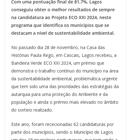
Com uma pontuação final de 81,7%, Lagos
e
e
e
t
k
t
e
i
n
y
r
b
s
a
e
e
s
g
l
t
L
e
conseguiu obter o melhor resultados de sempre
o
k
d
r
d
A
r
i
na candidatura ao Projeto ECO XXI 2024, neste
o
y
s
e
I
p
a
n
k
s
n
p
m
k
programa que identifica os municípios que se
t
destacam a nível de sustentabilidade ambiental.
No passado dia 28 de novembro, na Casa das
Histórias Paula Rego, em Cascais, Lagos recebeu, a
Bandeira Verde ECO XXI 2024, um prémio que
demonstra o trabalho contínuo do município na área
da sustentabilidade ambiental, problemática urgente
que tem sido uma das prioridades das estratégias da
autarquia para uma proteção do Ambiente e da
população e ainda o prémio mais elevado no âmbito
do sorteio realizado.
Este ano, foram rececionadas 62 candidaturas por
parte dos municípios, sendo o Município de Lagos
um dos 18 municípios portugueses, que tem vindo a